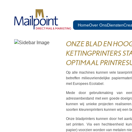
Skip to content
Home
Over Ons
Diensten
Crea
ONZE BLAD EN HOO
KETTINGPRINTERS S
OPTIMAAL PRINTRES
Op alle machines kunnen vele laserprint
betreffen milieuvriendelijke papiermat
met Europees Ecolabel.
Mede door gebruikmaking van een 
adressenbestand met een goede doelgroe
kunnen wij unieke projecten realiseren
soorten kleurenprinters kunnen wij een 
Onze bladprinters kunnen door het aantal
set printen. Via een hechteenheid ku
papier) voorzien worden van metalen nietj